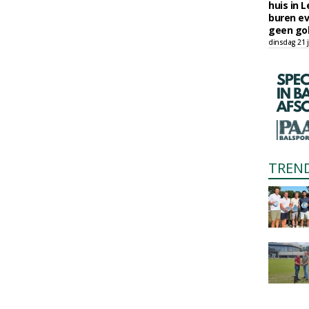
huis in L
buren ev
geen gol
dinsdag 21 j
TREN