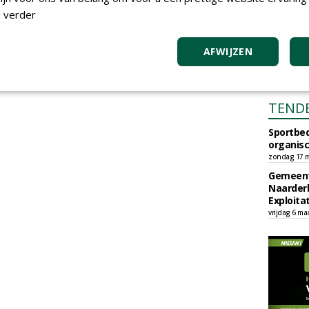
 verder
AFWIJZEN
TEND
Sportbed
organisc
zondag 17 m
Gemeent
Naarder
Exploita
vrijdag 6 ma