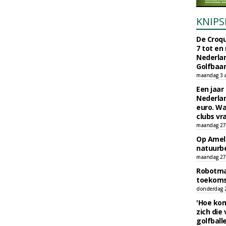
KNIPS
De Croqu
7 tot en
Nederla
Golfbaa
maandag 3 
Een jaar
Nederlan
euro. Wa
clubs vr
maandag 27 
Op Amela
natuurb
maandag 27 
Robotmaa
toekoms
donderdag 23
'Hoe kom
zich die
golfball