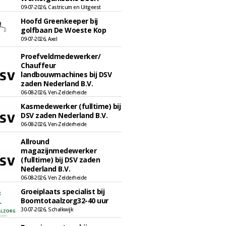
09-07-2026, Castricum en Uitgeest
Hoofd Greenkeeper bij
golfbaan De Woeste Kop
09-07-2026, Axel
Proefveldmedewerker/
Chauffeur
landbouwmachines bij DSV
zaden Nederland B.V.
06-08-2026, Ven-Zelderheide
Kasmedewerker (fulltime) bij
DSV zaden Nederland B.V.
06-08-2026, Ven-Zelderheide
Allround
magazijnmedewerker
(fulltime) bij DSV zaden
Nederland B.V.
06-08-2026, Ven Zelderheide
Groeiplaats specialist bij
Boomtotaalzorg32-40 uur
30-07-2026, Schalkwijk