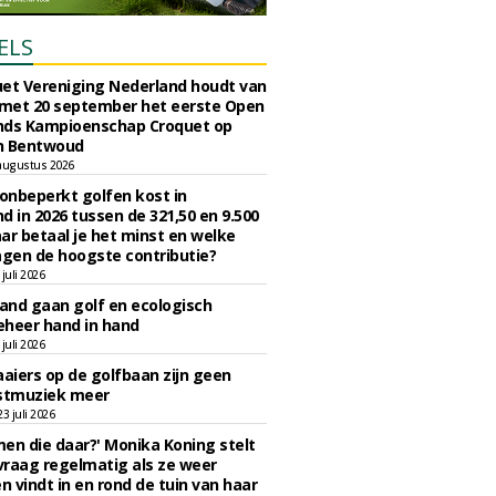
ELS
et Vereniging Nederland houdt van
 met 20 september het eerste Open
nds Kampioenschap Croquet op
n Bentwoud
augustus 2026
 onbeperkt golfen kost in
d in 2026 tussen de 321,50 en 9.500
ar betaal je het minst en welke
agen de hoogste contributie?
juli 2026
nd gaan golf en ecologisch
eheer hand in hand
juli 2026
iers op de golfbaan zijn geen
tmuziek meer
 juli 2026
en die daar?' Monika Koning stelt
 vraag regelmatig als ze weer
en vindt in en rond de tuin van haar