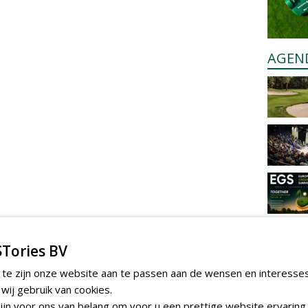
AGEN
Tories BV
 te zijn onze website aan te passen aan de wensen en interesse
ij gebruik van cookies.
jn voor ons van belang om voor u een prettige website ervaring 