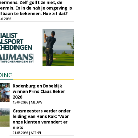
eermens. Zelf golft ze niet, de
enmin. En in de nabije omgeving is
fbaan te bekennen. Hoe zit dat?
uli 2026
DING
Rodenburg en Bobeldijk
winnen Prins Claus Beker
2026
15-07-2026 | NIEUWS
Grasmeesters verder onder
leiding van Hans Kok: 'Voor
onze klanten verandert er
niets'
21-07-2026 | ARTIKEL