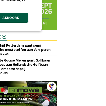
AKKOORD
ERS
rijf Rotterdam gunt semi
he meststoffen aan Van Iperen.
ei 2026
e Gooise Meren gunt Golfbaan
bos aan Hollandsche Golfbaan
tiemaatschappij.
art 2026