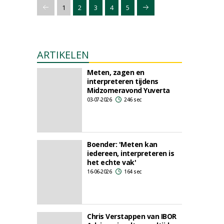
1
2
3
4
5
ARTIKELEN
Meten, zagen en
interpreteren tijdens
Midzomeravond Yuverta
03-07-2026
246 sec
Boender: 'Meten kan
iedereen, interpreteren is
het echte vak'
16-06-2026
164 sec
Chris Verstappen van IBOR