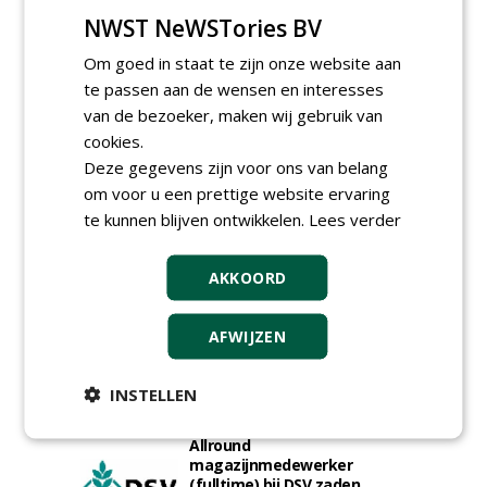
Hoofdgreenkeeper (m/v)
NWST NeWSTories BV
Golfbaan KralingenOosthoek
groepRotterdam
Om goed in staat te zijn onze website aan
30-07-2026
te passen aan de wensen en interesses
Meewerkend Voorman
van de bezoeker, maken wij gebruik van
Sportvelden bij
Werkorganisatie BUCH
cookies.
09-07-2026, Castricum en Uitgeest
Deze gegevens zijn voor ons van belang
Hoofd Greenkeeper bij
om voor u een prettige website ervaring
golfbaan De Woeste Kop
te kunnen blijven ontwikkelen.
Lees verder
09-07-2026, Axel
Proefveldmedewerker/
AKKOORD
Chauffeur
landbouwmachines bij DSV
zaden Nederland B.V.
AFWIJZEN
06-08-2026, Ven-Zelderheide
Kasmedewerker (fulltime) bij
DSV zaden Nederland B.V.
INSTELLEN
06-08-2026, Ven-Zelderheide
Allround
magazijnmedewerker
(fulltime) bij DSV zaden