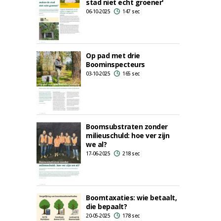
stad niet echt groener'
06-10-2025
147 sec
Op pad met drie
Boominspecteurs
03-10-2025
165 sec
Boomsubstraten zonder
milieuschuld: hoe ver zijn
we al?
17-06-2025
218 sec
Boomtaxaties: wie betaalt,
die bepaalt?
20-05-2025
178 sec