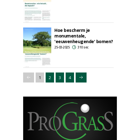
Hoe bescherm je
monumentale,
'eeuwenheugende' bomen?
25-03-2025
310 sec
1
2
3
4