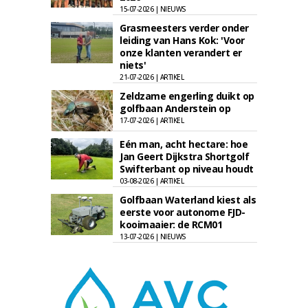
15-07-2026 | NIEUWS
Grasmeesters verder onder
leiding van Hans Kok: 'Voor
onze klanten verandert er
niets'
21-07-2026 | ARTIKEL
Zeldzame engerling duikt op
golfbaan Anderstein op
17-07-2026 | ARTIKEL
Eén man, acht hectare: hoe
Jan Geert Dijkstra Shortgolf
Swifterbant op niveau houdt
03-08-2026 | ARTIKEL
Golfbaan Waterland kiest als
eerste voor autonome FJD-
kooimaaier: de RCM01
13-07-2026 | NIEUWS