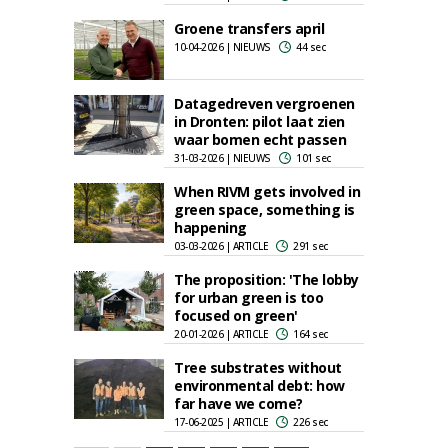
Groene transfers april
10-04-2026 | NIEUWS
44 sec
Datagedreven vergroenen
in Dronten: pilot laat zien
waar bomen echt passen
31-03-2026 | NIEUWS
101 sec
When RIVM gets involved in
green space, something is
happening
03-03-2026 | ARTICLE
291 sec
The proposition: 'The lobby
for urban green is too
focused on green'
20-01-2026 | ARTICLE
164 sec
Tree substrates without
environmental debt: how
far have we come?
17-06-2025 | ARTICLE
226 sec