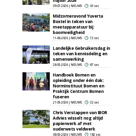
najaar 2026
09-07-2026 | NIEUWS
43 sec
Midzomeravond Yuverta
Boxtel in teken van
meetapparatuur bij
boomveiligheid
11-06-2026 | NIEUWS
72 sec
Landelijke Gebruikersdag in
teken van kennisdeling en
samenwerking
28-05-2026 | NIEUWS
87 sec
Handboek Bomen en
opleiding onder één dak:
Norminstituut Bomen en
Praktijk Centrum Bomen
fuseren
21-05-2026 | NIEUWS
32 sec
Chris Verstappen van IBOR
Advies wisselt nog altijd
papierwerk af met
ouderwets veldwerk
08-05-2026 | NIEUWS
182 sec