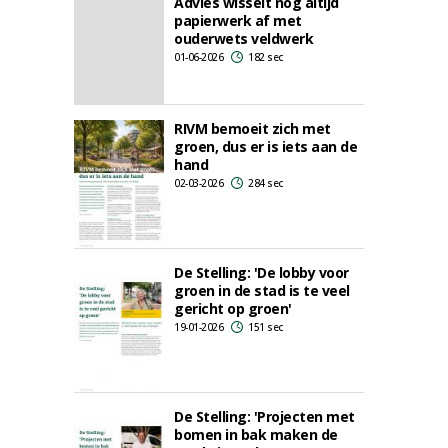
Advies wisselt nog altijd
papierwerk af met
ouderwets veldwerk
01-06-2026
182 sec
RIVM bemoeit zich met
groen, dus er is iets aan de
hand
02-03-2026
284 sec
De Stelling: 'De lobby voor
groen in de stad is te veel
gericht op groen'
19-01-2026
151 sec
De Stelling: 'Projecten met
bomen in bak maken de