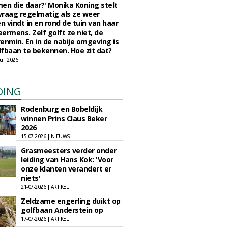
en die daar?' Monika Koning stelt
 vraag regelmatig als ze weer
en vindt in en rond de tuin van haar
eermens. Zelf golft ze niet, de
enmin. En in de nabije omgeving is
fbaan te bekennen. Hoe zit dat?
uli 2026
DING
Rodenburg en Bobeldijk
winnen Prins Claus Beker
2026
15-07-2026 | NIEUWS
Grasmeesters verder onder
leiding van Hans Kok: 'Voor
onze klanten verandert er
niets'
21-07-2026 | ARTIKEL
Zeldzame engerling duikt op
golfbaan Anderstein op
17-07-2026 | ARTIKEL