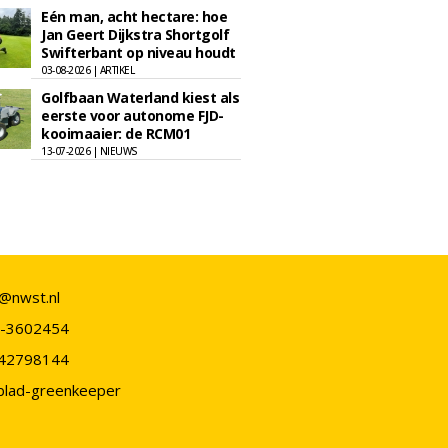
Eén man, acht hectare: hoe
Jan Geert Dijkstra Shortgolf
Swifterbant op niveau houdt
03-08-2026 | ARTIKEL
Golfbaan Waterland kiest als
eerste voor autonome FJD-
kooimaaier: de RCM01
13-07-2026 | NIEUWS
o@nwst.nl
-3602454
42798144
blad-greenkeeper