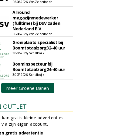
06-08-2026, Ven-Zelderheide
Allround
magazijnmedewerker
(fulltime) bij DSV zaden
Nederland B.V.
06-08-2026, Ven Zelderheide
Groeiplaats specialist bij
Boomtotaalzorg32-40 uur
30-07-2026, Schalkwijk
Boominspecteur bij
Boomtotaalzorg24-40 uur
30-07-2026, Schalkwijk
meer Groene Banen
N OUTLET
 kan gratis kleine advertenties
 via zijn eigen account.
en gratis advertentie