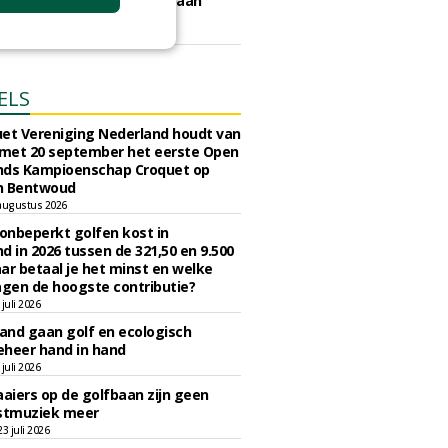
bos aan Hollandsche Golfbaan
tiemaatschappij.
art 2026
ELS
et Vereniging Nederland houdt van
 met 20 september het eerste Open
nds Kampioenschap Croquet op
n Bentwoud
augustus 2026
 onbeperkt golfen kost in
d in 2026 tussen de 321,50 en 9.500
ar betaal je het minst en welke
agen de hoogste contributie?
juli 2026
nd gaan golf en ecologisch
eheer hand in hand
juli 2026
iers op de golfbaan zijn geen
tmuziek meer
 juli 2026