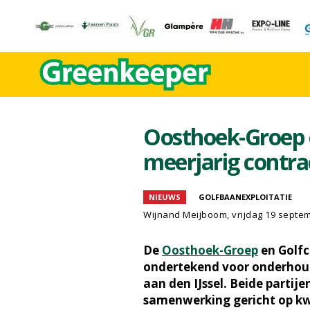
Oosthoek-Groep e
meerjarig contra
NIEUWS
GOLFBAANEXPLOITATIE
Wijnand Meijboom
, vrijdag 19 septe
De
Oosthoek-Groep
en Golfc
ondertekend voor onderhoud
aan den IJssel. Beide partij
samenwerking gericht op kw