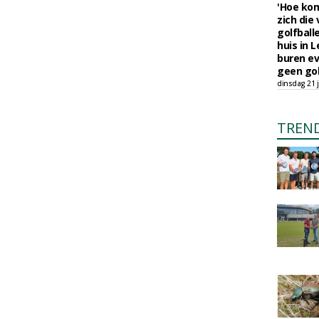
'Hoe kom
zich die
golfball
huis in L
buren ev
geen gol
dinsdag 21 j
TREN