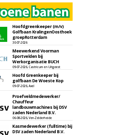
Hoofdgreenkeeper (m/v)
Golfbaan KralingenOosthoek
groepRotterdam
30-07-2026
Meewerkend Voorman
Sportvelden bij
Werkorganisatie BUCH
09-07-2026, Castricum en Uitgeest
Hoofd Greenkeeper bij
golfbaan De Woeste Kop
09-07-2026, Axel
Proefveldmedewerker/
Chauffeur
landbouwmachines bij DSV
zaden Nederland B.V.
06-08-2026, Ven-Zelderheide
Kasmedewerker (fulltime) bij
DSV zaden Nederland B.V.