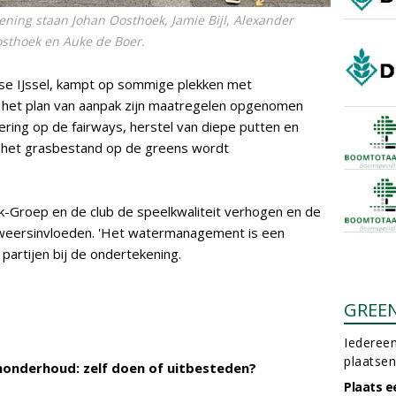
ening staan Johan Oosthoek, Jamie Bijl, Alexander
osthoek en Auke de Boer.
dse IJssel, kampt op sommige plekken met
 het plan van aanpak zijn maatregelen opgenomen
ring op de fairways, herstel van diepe putten en
 het grasbestand op de greens wordt
-Groep en de club de speelkwaliteit verhogen en de
weersinvloeden. 'Het watermanagement is een
 partijen bij de ondertekening.
GREE
Iedereen
plaatsen
onderhoud: zelf doen of uitbesteden?
Plaats e