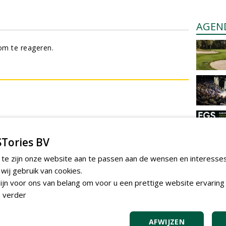
AGEN
m te reageren.
Tories BV
 te zijn onze website aan te passen aan de wensen en interesse
TEND
ij gebruik van cookies.
jn voor ons van belang om voor u een prettige website ervaring 
Sportbed
 verder
organisc
zondag 17 m
Gemeent
AFWIJZEN