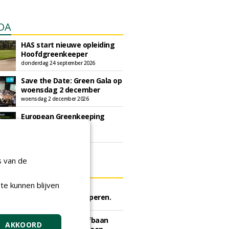
DA
HAS start nieuwe opleiding
Hoofdgreenkeeper
donderdag 24 september 2026
Save the Date: Green Gala op
woensdag 2 december
woensdag 2 december 2026
European Greenkeeping
Summit 2027
dinsdag 2 februari 2027
s van de
ERS
te kunnen blijven
rijf Rotterdam gunt semi
he meststoffen aan Van Iperen.
ei 2026
e Gooise Meren gunt Golfbaan
AKKOORD