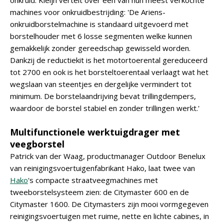
onkruid. Kleijn vertelt over een van hun meest verkochte
machines voor onkruidbestrijding: 'De Ariens-
onkruidborstelmachine is standaard uitgevoerd met
borstelhouder met 6 losse segmenten welke kunnen
gemakkelijk zonder gereedschap gewisseld worden.
Dankzij de reductiekit is het motortoerental gereduceerd
tot 2700 en ook is het borsteltoerentaal verlaagt wat het
wegslaan van steentjes en dergelijke vermindert tot
minimum. De borstelaandrijving bevat trillingdempers,
waardoor de borstel stabiel en zonder trillingen werkt.'
Multifunctionele werktuigdrager met
veegborstel
Patrick van der Waag, productmanager Outdoor Benelux
van reinigingsvoertuigenfabrikant Hako, laat twee van
Hako
's compacte straatveegmachines met
tweeborstelsysteem zien: de Citymaster 600 en de
Citymaster 1600. De Citymasters zijn mooi vormgegeven
reinigingsvoertuigen met ruime, nette en lichte cabines, in