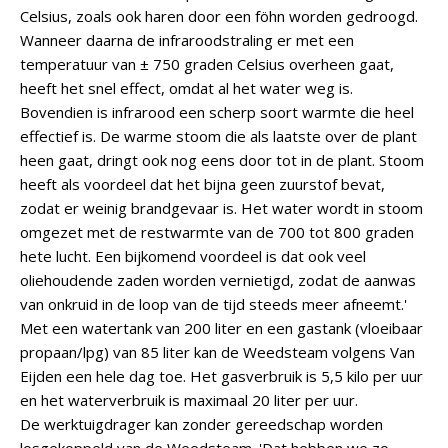
Celsius, zoals ook haren door een föhn worden gedroogd.
Wanneer daarna de infraroodstraling er met een
temperatuur van ± 750 graden Celsius overheen gaat,
heeft het snel effect, omdat al het water weg is.
Bovendien is infrarood een scherp soort warmte die heel
effectief is. De warme stoom die als laatste over de plant
heen gaat, dringt ook nog eens door tot in de plant. Stoom
heeft als voordeel dat het bijna geen zuurstof bevat,
zodat er weinig brandgevaar is. Het water wordt in stoom
omgezet met de restwarmte van de 700 tot 800 graden
hete lucht. Een bijkomend voordeel is dat ook veel
oliehoudende zaden worden vernietigd, zodat de aanwas
van onkruid in de loop van de tijd steeds meer afneemt.'
Met een watertank van 200 liter en een gastank (vloeibaar
propaan/lpg) van 85 liter kan de Weedsteam volgens Van
Eijden een hele dag toe. Het gasverbruik is 5,5 kilo per uur
en het waterverbruik is maximaal 20 liter per uur.
De werktuigdrager kan zonder gereedschap worden