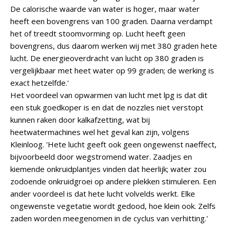
De calorische waarde van water is hoger, maar water
heeft een bovengrens van 100 graden. Daarna verdampt
het of treedt stoomvorming op. Lucht heeft geen
bovengrens, dus daarom werken wij met 380 graden hete
lucht. De energieoverdracht van lucht op 380 graden is
vergelijkbaar met heet water op 99 graden; de werking is
exact hetzelfde.'
Het voordeel van opwarmen van lucht met lpg is dat dit
een stuk goedkoper is en dat de nozzles niet verstopt
kunnen raken door kalkafzetting, wat bij
heetwatermachines wel het geval kan zijn, volgens
Kleinloog. 'Hete lucht geeft ook geen ongewenst naeffect,
bijvoorbeeld door wegstromend water. Zaadjes en
kiemende onkruidplantjes vinden dat heerlijk; water zou
zodoende onkruidgroei op andere plekken stimuleren. Een
ander voordeel is dat hete lucht volvelds werkt. Elke
ongewenste vegetatie wordt gedood, hoe klein ook. Zelfs
zaden worden meegenomen in de cyclus van verhitting.'