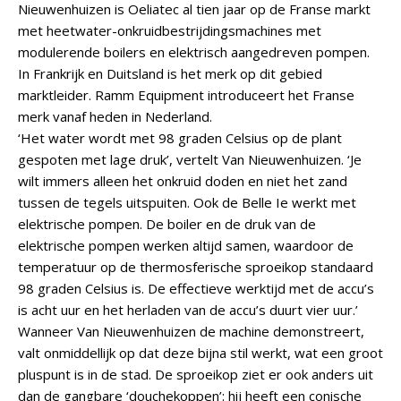
Nieuwenhuizen is Oeliatec al tien jaar op de Franse markt
met heetwater-onkruidbestrijdingsmachines met
modulerende boilers en elektrisch aangedreven pompen.
In Frankrijk en Duitsland is het merk op dit gebied
marktleider. Ramm Equipment introduceert het Franse
merk vanaf heden in Nederland.
‘Het water wordt met 98 graden Celsius op de plant
gespoten met lage druk’, vertelt Van Nieuwenhuizen. ‘Je
wilt immers alleen het onkruid doden en niet het zand
tussen de tegels uitspuiten. Ook de Belle Ie werkt met
elektrische pompen. De boiler en de druk van de
elektrische pompen werken altijd samen, waardoor de
temperatuur op de thermosferische sproeikop standaard
98 graden Celsius is. De effectieve werktijd met de accu’s
is acht uur en het herladen van de accu’s duurt vier uur.’
Wanneer Van Nieuwenhuizen de machine demonstreert,
valt onmiddellijk op dat deze bijna stil werkt, wat een groot
pluspunt is in de stad. De sproeikop ziet er ook anders uit
dan de gangbare ‘douchekoppen’: hij heeft een conische