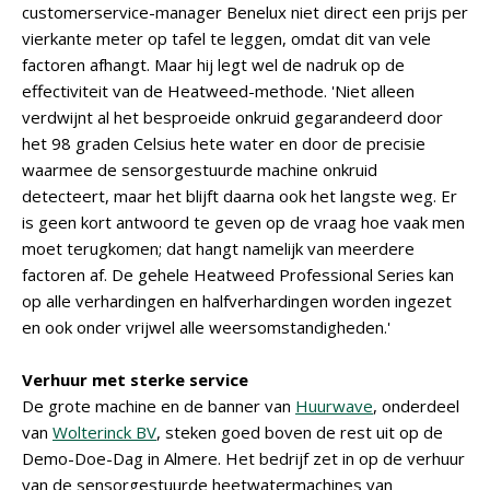
customerservice-manager Benelux niet direct een prijs per
vierkante meter op tafel te leggen, omdat dit van vele
factoren afhangt. Maar hij legt wel de nadruk op de
effectiviteit van de Heatweed-methode. 'Niet alleen
verdwijnt al het besproeide onkruid gegarandeerd door
het 98 graden Celsius hete water en door de precisie
waarmee de sensorgestuurde machine onkruid
detecteert, maar het blijft daarna ook het langste weg. Er
is geen kort antwoord te geven op de vraag hoe vaak men
moet terugkomen; dat hangt namelijk van meerdere
factoren af. De gehele Heatweed Professional Series kan
op alle verhardingen en halfverhardingen worden ingezet
en ook onder vrijwel alle weersomstandigheden.'
Verhuur met sterke service
De grote machine en de banner van
Huurwave
, onderdeel
van
Wolterinck BV
, steken goed boven de rest uit op de
Demo-Doe-Dag in Almere. Het bedrijf zet in op de verhuur
van de sensorgestuurde heetwatermachines van