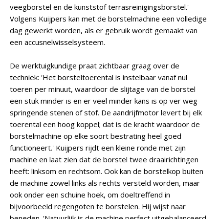
veegborstel en de kunststof terrasreinigingsborstel.'
Volgens Kuijpers kan met de borstelmachine een volledige
dag gewerkt worden, als er gebruik wordt gemaakt van
een accusnelwisselsysteem.
De werktuigkundige praat zichtbaar graag over de
techniek: 'Het borsteltoerental is instelbaar vanaf nul
toeren per minuut, waardoor de slijtage van de borstel
een stuk minder is en er veel minder kans is op ver weg
springende stenen of stof. De aandrijfmotor levert bij elk
toerental een hoog koppel; dat is de kracht waardoor de
borstelmachine op elke soort bestrating heel goed
functioneert.' Kuijpers rijdt een kleine ronde met zijn
machine en laat zien dat de borstel twee draairichtingen
heeft: linksom en rechtsom. Ook kan de borstelkop buiten
de machine zowel links als rechts versteld worden, maar
ook onder een schuine hoek, om doeltreffend in
bijvoorbeeld regengoten te borstelen. Hij wijst naar
beneden. 'Natuurlijk is de machine perfect uitgebalanceerd