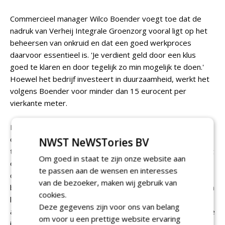
Commercieel manager Wilco Boender voegt toe dat de
nadruk van Verheij Integrale Groenzorg vooral ligt op het
beheersen van onkruid en dat een goed werkproces
daarvoor essentieel is. 'Je verdient geld door een klus
goed te klaren en door tegelijk zo min mogelijk te doen.'
Hoewel het bedrijf investeert in duurzaamheid, werkt het
volgens Boender voor minder dan 15 eurocent per
vierkante meter.
Het bedrijf heeft inmiddels flink wat ervaring met
onkruidbeheersing op beeldkwaliteit. Muilwijk pakt zijn
NWST NeWSTories BV
tablet erbij om de werkwijze te illustreren. 'Om zo efficiënt
Om goed in staat te zijn onze website aan
en effectief mogelijk te zijn, werken wij altijd met een
te passen aan de wensen en interesses
combinatie van drie onkruidbestrijdingsmachines. De quad
van de bezoeker, maken wij gebruik van
beheert onkruid langs stoepjes, op half-verharde paden en
cookies.
langs lantaarnpalen. De handunit met heet water is voor
Deze gegevens zijn voor ons van belang
alles daaromheen. De grote heetwatermachines zetten we
om voor u een prettige website ervaring
in voor de grotere oppervlakken. Vooraf stippelen we de