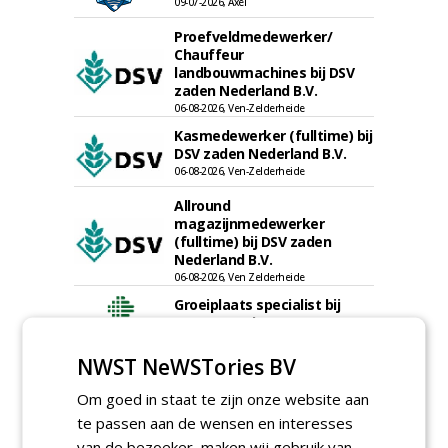
09-07-2026, Axel
Proefveldmedewerker/
Chauffeur
landbouwmachines bij DSV
zaden Nederland B.V.
06-08-2026, Ven-Zelderheide
Kasmedewerker (fulltime) bij
DSV zaden Nederland B.V.
06-08-2026, Ven-Zelderheide
Allround
magazijnmedewerker
(fulltime) bij DSV zaden
Nederland B.V.
06-08-2026, Ven Zelderheide
Groeiplaats specialist bij
Boomtotaalzorg32-40 uur
30-07-2026, Schalkwijk
NWST NeWSTories BV
Boominspecteur bij
Boomtotaalzorg24-40 uur
Om goed in staat te zijn onze website aan
30-07-2026, Schalkwijk
te passen aan de wensen en interesses
van de bezoeker, maken wij gebruik van